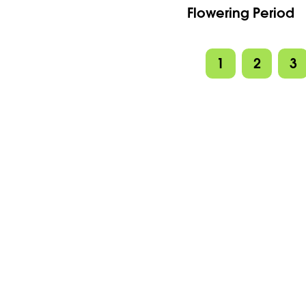
Flowering Period
1
2
3