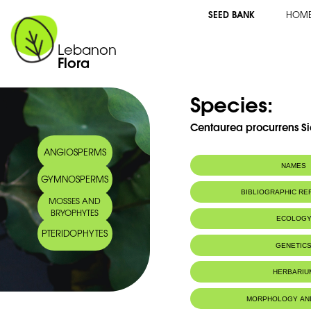
SEED BANK
HOM
Lebanon
Flora
Species:
Centaurea procurrens Si
ANGIOSPERMS
NAMES
GYMNOSPERMS
Common name:
Centaurée éten
BIBLIOGRAPHIC R
MOSSES AND
knapweed
BRYOPHYTES
Arabic name:
قنطريون ممتد
ECOLOG
PTERIDOPHYTES
Habitat :
Sables et roc
GENETIC
HERBARIU
MORPHOLOGY AN