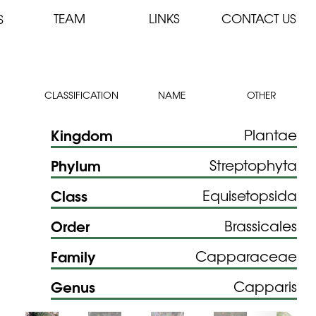
TEAM
LINKS
CONTACT US
S
CLASSIFICATION
NAME
OTHER
Kingdom
Plantae
Phylum
Streptophyta
Class
Equisetopsida
Order
Brassicales
Family
Capparaceae
Genus
Capparis