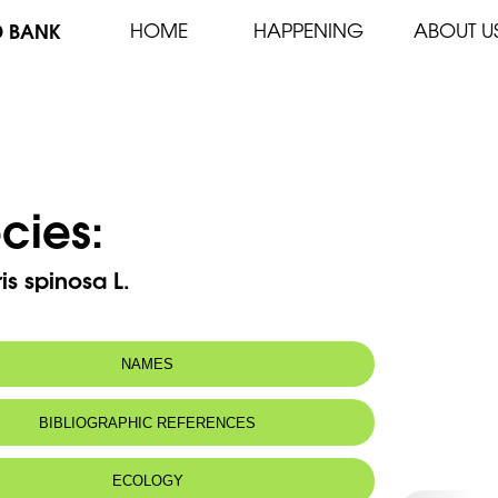
D BANK
HOME
HAPPENING
ABOUT U
cies:
s spinosa L.
NAMES
m(s):
Capparis spinosa var. canescens Coss.
BIBLIOGRAPHIC REFERENCES
n name:
Câprier épineux - Spiny caper- common
caper
ECOLOGY