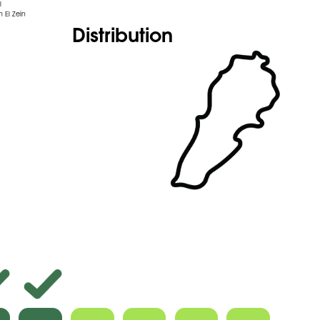
l
 El Zein
Distribution