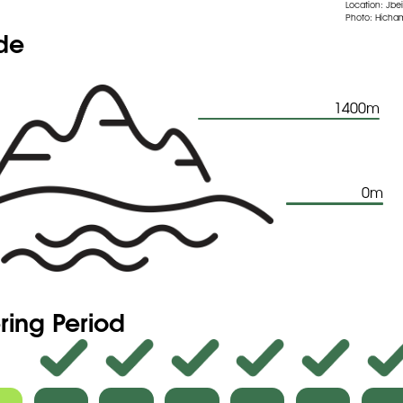
 ou plus long que les étamines.
Location: Jbei
Photo: Hicham
e baie ovoïde oblongue ou piriforme, longuement stipitée par
ude
ore accrescent et épaissi, rougeâtre à maturité, s'ouvrant à la
noires, mates, déhiscentes.
nescens Coss. — C. sicula Duhamel (PI. XXXI, n. 2). — Feuilles
 ovales oblongues, arrondies ou triangulaires au sommet, à
cronées, 2-3 cm. de long, légèrement pubescentes à l'état
1400m
abrescentes et glaucescentes ensuite. Fleur grande 5-6 mm.
 to visit the seeds database
0m
ring Period