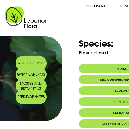
SEED BANK
HOM
Lebanon
Flora
Species:
Bidens pilosa L.
ANGIOSPERMS
NAMES
GYMNOSPERMS
Common name:
Bident poilu - H
BIBLIOGRAPHIC R
MOSSES AND
Arabic name:
حسيكة وبرة
BRYOPHYTES
ECOLOG
PTERIDOPHYTES
Habitat :
Terrains cultiv
GENETIC
HERBARIU
MORPHOLOGY AN