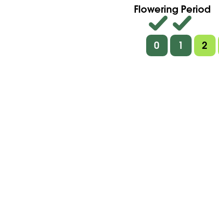
Flowering Period
0
1
2