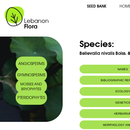
SEED BANK
HOM
Lebanon
Flora
Species:
Bellevalia nivalis Boiss.
ANGIOSPERMS
NAMES
GYMNOSPERMS
Common name:
Bellevalie des n
BIBLIOGRAPHIC R
MOSSES AND
Arabic name:
بلفلية الثلوج
BRYOPHYTES
ECOLOG
PTERIDOPHYTES
Endemic to:
The east Medi
GENETIC
Habitat :
Terrains détr
la floraison.
HERBARIU
MORPHOLOGY AN