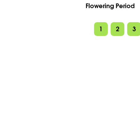
Flowering Period
1
2
3