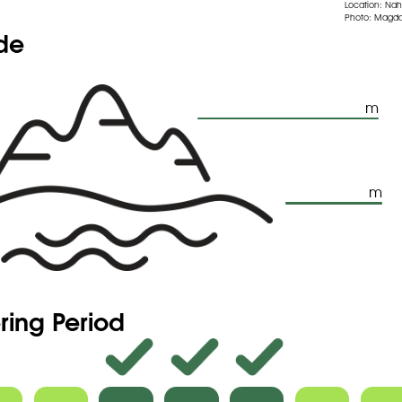
 à 2/3 du périanthe, pourpre noir, brunes ou jaunes, suivant la
Location: Nah
Photo: Magda
 tépales.
ude
 connés et dilatés à la base, roses ou blancs.
ovée-arrondie, papyracée, non recouverte par le périanthe
épales sont réfléchis après l'anthèse.
m
m
ring Period