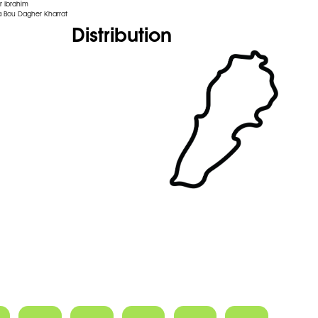
r Ibrahim
 Bou Dagher Kharrat
Distribution