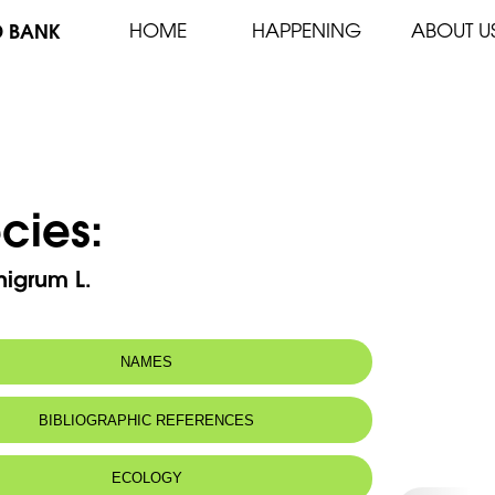
D BANK
HOME
HAPPENING
ABOUT U
cies:
nigrum L.
NAMES
n name:
Black garlic - Ail noir
BIBLIOGRAPHIC REFERENCES
 name:
ثوم أسود
ECOLOGY