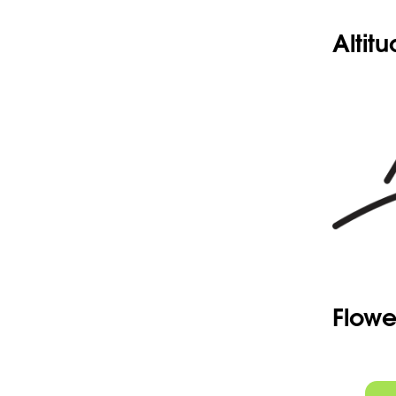
-Étamines
teinte des
Altit
-Filaments
-Capsule 
dont les t
Flowe