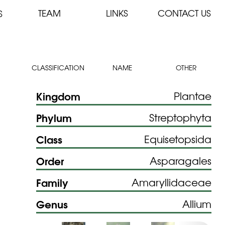
TEAM
LINKS
CONTACT US
S
CLASSIFICATION
NAME
OTHER
Kingdom
Plantae
Phylum
Streptophyta
Class
Equisetopsida
Order
Asparagales
Family
Amaryllidaceae
Genus
Allium