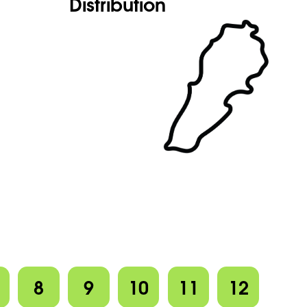
Distribution
8
9
10
11
12