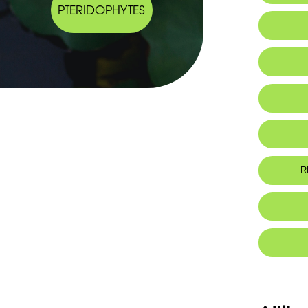
PTERIDOPHYTES
Habitat 
Botanic
-Plante 
grêles, 10
-Feuilles e
R
-Capitule
feuille.
-Dents du
Foo
-Corolle 
-Gousses 
base, pre