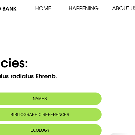
D BANK
HOME
HAPPENING
ABOUT U
cies:
lus radiatus Ehrenb.
NAMES
BIBLIOGRAPHIC REFERENCES
ECOLOGY