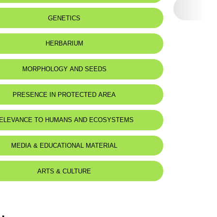
:
Sables littoraux et déserts.
GENETICS
HERBARIUM
MORPHOLOGY AND SEEDS
 Description
PRESENCE IN PROTECTED AREA
apprimée-canescente, à tiges couchées ou ascendantes,
-30 cm.
lliptiques, à 6-8 paires.
ELEVANCE TO HUMANS AND ECOSYSTEMS
s à 5-9 fleurs, portées sur des pédoncules plus courts que la
 calice plus courtes que le tube.
d for animals :
Mustela nivalis
MEDIA & EDUCATIONAL MATERIAL
plus courte que chez A. cruciatus.
courtes, divergentes en étoile, aiguës, bigibbeuses à leur
sque rectilignes, à pubescence ascendante.
ARTS & CULTURE