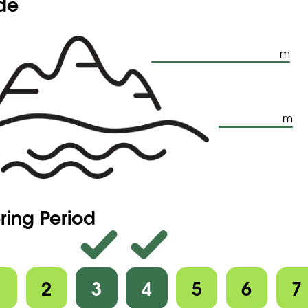
ude
m
m
ring Period
1
2
3
4
5
6
7