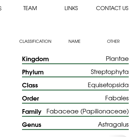
TEAM
LINKS
CONTACT US
S
CLASSIFICATION
NAME
OTHER
Kingdom
Plantae
Phylum
Streptophyta
Class
Equisetopsida
Order
Fabales
Family
Fabaceae (Papilionaceae)
Genus
Astragalus