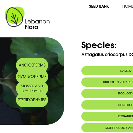
SEED BANK
HOM
Lebanon
Flora
Species:
Astragalus eriocarpus D
ANGIOSPERMS
NAMES
GYMNOSPERMS
Synonym(s):
Astragalus molli
BIBLIOGRAPHIC R
MOSSES AND
BRYOPHYTES
ECOLOG
PTERIDOPHYTES
Endemic to:
The east Medi
GENETIC
Habitat :
Lieux secs.
HERBARIU
MORPHOLOGY AN