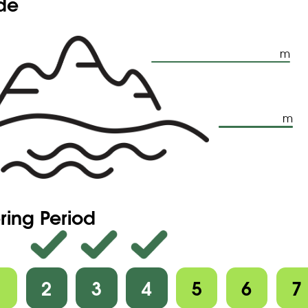
ude
m
m
ring Period
1
2
3
4
5
6
7