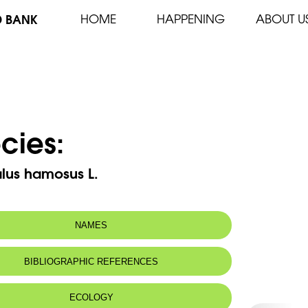
D BANK
HOME
HAPPENING
ABOUT U
cies:
lus hamosus L.
NAMES
BIBLIOGRAPHIC REFERENCES
ECOLOGY