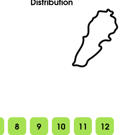
Distribution
8
9
10
11
12