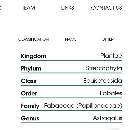
TEAM
LINKS
CONTACT US
S
CLASSIFICATION
NAME
OTHER
Kingdom
Plantae
Phylum
Streptophyta
Class
Equisetopsida
Order
Fabales
Family
Fabaceae (Papilionaceae)
Genus
Astragalus