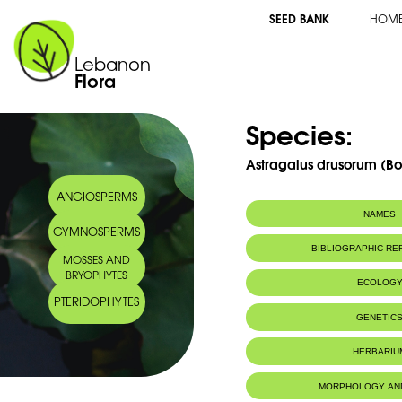
SEED BANK
HOM
Lebanon
Flora
Species:
Astragalus drusorum (Boi
ANGIOSPERMS
NAMES
GYMNOSPERMS
BIBLIOGRAPHIC R
MOSSES AND
BRYOPHYTES
ECOLOG
PTERIDOPHYTES
Endemic to:
Lebanon, Syri
GENETIC
Habitat :
Lieux herbus,
Zones à clima
HERBARIU
MORPHOLOGY AN