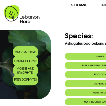
SEED BANK
HOM
Lebanon
Flora
Species:
Astragalus baalbekensi
ANGIOSPERMS
NAMES
GYMNOSPERMS
Arabic name:
أسترغالس بعلبكي
BIBLIOGRAPHIC R
MOSSES AND
BRYOPHYTES
ECOLOG
PTERIDOPHYTES
Endemic to:
Lebanon and 
GENETIC
HERBARIU
MORPHOLOGY AN