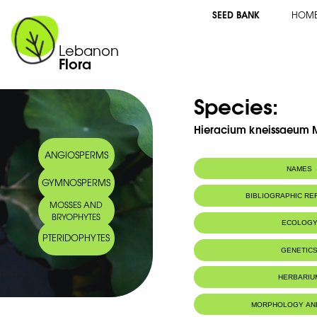
SEED BANK
HOM
Lebanon
Flora
Species:
Hieracium kneissaeum 
ANGIOSPERMS
NAMES
GYMNOSPERMS
BIBLIOGRAPHIC R
MOSSES AND
BRYOPHYTES
ECOLOG
PTERIDOPHYTES
Habitat :
GENETIC
HERBARIU
MORPHOLOGY AN