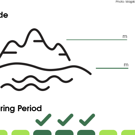
Photo: Magda
ude
m
m
ring Period