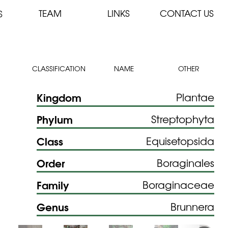
TEAM
LINKS
CONTACT US
S
CLASSIFICATION
NAME
OTHER
Kingdom
Plantae
Phylum
Streptophyta
Class
Equisetopsida
Order
Boraginales
Family
Boraginaceae
Genus
Brunnera