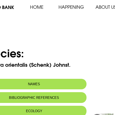
D BANK
HOME
HAPPENING
ABOUT U
cies:
a orientalis (Schenk) Johnst.
NAMES
n name:
brunnéra d'Orient
BIBLIOGRAPHIC REFERENCES
 name:
برنّيرة شرقية
ECOLOGY