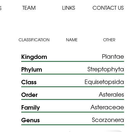
TEAM
LINKS
CONTACT US
S
CLASSIFICATION
NAME
OTHER
Kingdom
Plantae
Phylum
Streptophyta
Class
Equisetopsida
Order
Asterales
Family
Asteraceae
Genus
Scorzonera