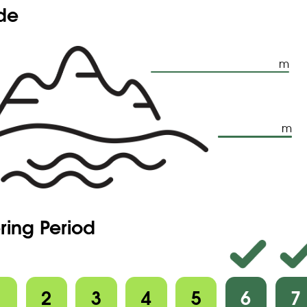
ude
m
m
ring Period
1
2
3
4
5
6
7