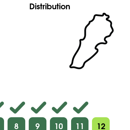
Distribution
8
9
10
11
12