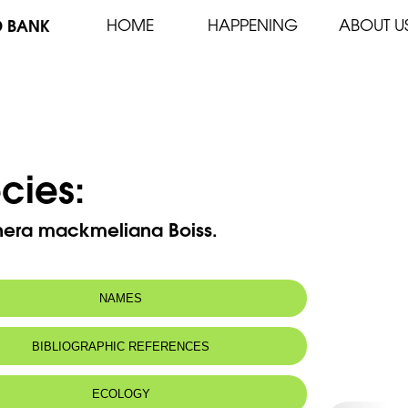
D BANK
HOME
HAPPENING
ABOUT U
cies:
nera mackmeliana Boiss.
NAMES
n name:
Scorzonère du Makmel
BIBLIOGRAPHIC REFERENCES
 name:
دبح المكمل
ECOLOGY