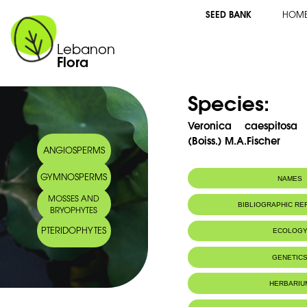
SEED BANK
HOM
Lebanon
Flora
Species:
Veronica caespitosa 
(Boiss.) M.A.Fischer
ANGIOSPERMS
GYMNOSPERMS
NAMES
MOSSES AND
Common name:
Véronique gaz
BIBLIOGRAPHIC R
BRYOPHYTES
Arabic name:
فيرونكة خضيرية
PTERIDOPHYTES
ECOLOG
Endemic to:
Lebanon
GENETIC
Habitat :
Rochers
HERBARIU