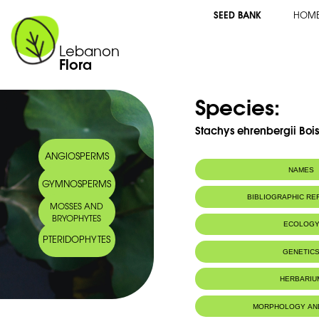
SEED BANK
HOM
Lebanon
Flora
Species:
Stachys ehrenbergii Bois
ANGIOSPERMS
NAMES
GYMNOSPERMS
Common name:
Epiaire d'Ehren
BIBLIOGRAPHIC R
MOSSES AND
Arabic name:
قرطوم إهرنبرغ ‎
BRYOPHYTES
ECOLOG
PTERIDOPHYTES
Endemic to:
Lebanon
GENETIC
Habitat :
Rochers en al
HERBARIU
MORPHOLOGY AN