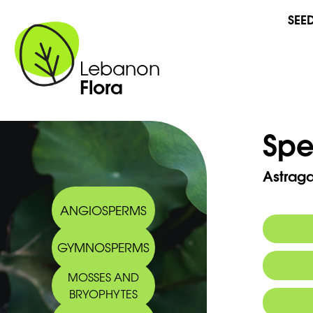
SEE
Lebanon
Flora
Spe
Astraga
ANGIOSPERMS
GYMNOSPERMS
Commo
MOSSES AND
Arabic
BRYOPHYTES
2013