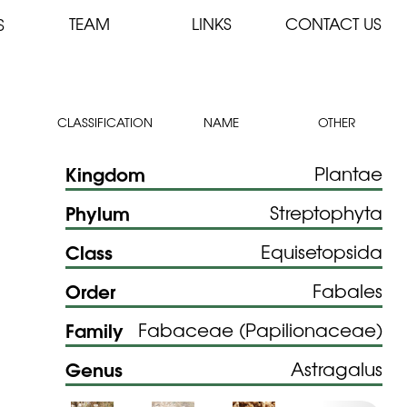
TEAM
LINKS
CONTACT US
S
CLASSIFICATION
NAME
OTHER
Kingdom
Plantae
Phylum
Streptophyta
Class
Equisetopsida
Order
Fabales
Family
Fabaceae (Papilionaceae)
Genus
Astragalus