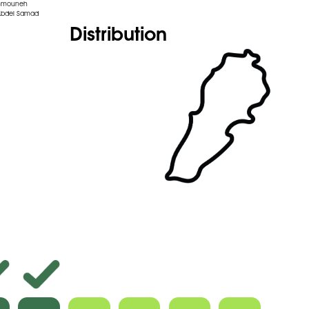
ammouneh
Abdel Samad
Distribution