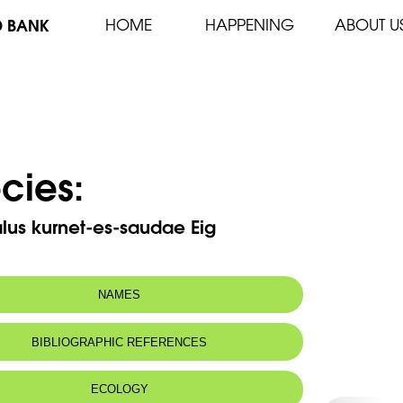
D BANK
HOME
HAPPENING
ABOUT U
cies:
lus kurnet-es-saudae Eig
NAMES
n name:
Astragale de Kurnet-es-Saudae
BIBLIOGRAPHIC REFERENCES
 name:
أسطراغالس القرنة ‏السوداء
ECOLOGY