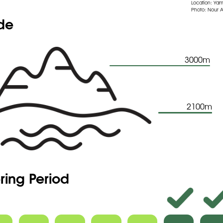
Location: Y
Photo: Nour 
 to visit the seeds database
ude
3000m
2100m
ring Period