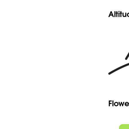
Seeds
Click here
Altit
Flowe