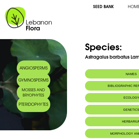
SEED BANK
HOM
Lebanon
Flora
Species:
Astragalus barbatus Lam
ANGIOSPERMS
NAMES
GYMNOSPERMS
Common name:
Astragale hispi
BIBLIOGRAPHIC R
MOSSES AND
Arabic name:
الس ‏قاسي ‏الوبر
BRYOPHYTES
ECOLOG
PTERIDOPHYTES
Endemic to:
Lebanon
GENETIC
Habitat :
Montagnes
IUCN threat status:
LocalisÃ©e
HERBARIU
MORPHOLOGY AN