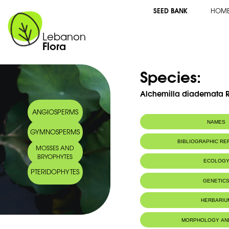
SEED BANK
HOM
Lebanon
Flora
Species:
Alchemilla diademata 
ANGIOSPERMS
NAMES
GYMNOSPERMS
Common name:
Alchémille en 
BIBLIOGRAPHIC R
MOSSES AND
Arabic name:
كمالية مكللة
BRYOPHYTES
ECOLOG
PTERIDOPHYTES
Endemic to:
Lebanon
GENETIC
Habitat :
Grès humides
IUCN threat status:
MenacÃ©e pa
HERBARIU
MORPHOLOGY AN