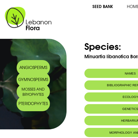
SEED BANK
HOM
Lebanon
Flora
Species:
Minuartia libanotica Bo
ANGIOSPERMS
NAMES
GYMNOSPERMS
Common name:
Minuartie du Li
BIBLIOGRAPHIC R
MOSSES AND
Arabic name:
BRYOPHYTES
ECOLOG
PTERIDOPHYTES
Endemic to:
Lebanon
GENETIC
Habitat :
Rochers
HERBARIU
MORPHOLOGY AN