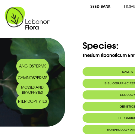
SEED BANK
HOM
Lebanon
Flora
Species:
Thesium libanoticum Ehr
ANGIOSPERMS
NAMES
GYMNOSPERMS
Common name:
Thèsium du Lib
BIBLIOGRAPHIC R
MOSSES AND
Arabic name:
ثيزيوم لبناني ‎
BRYOPHYTES
ECOLOG
PTERIDOPHYTES
Endemic to:
Lebanon
GENETIC
Habitat :
Rochers du ha
HERBARIU
MORPHOLOGY AN