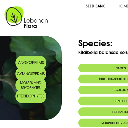
SEED BANK
HOM
Lebanon
Flora
Species:
Kitaibelia balansae Bois
ANGIOSPERMS
NAMES
GYMNOSPERMS
Arabic name:
كتيبلية بلنسا
BIBLIOGRAPHIC R
MOSSES AND
BRYOPHYTES
ECOLOG
PTERIDOPHYTES
Endemic to:
Lebanon, Syri
GENETIC
HERBARIU
MORPHOLOGY AN