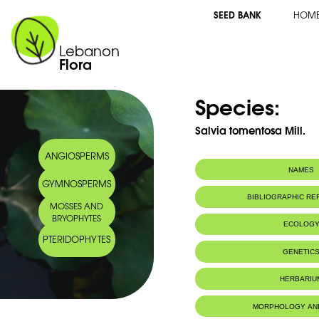
SEED BANK
HOM
Lebanon
Flora
Species:
Salvia tomentosa Mill.
ANGIOSPERMS
NAMES
GYMNOSPERMS
Synonym(s):
Salvia grandiflor
BIBLIOGRAPHIC R
MOSSES AND
Arabic name:
شافية لبدية
BRYOPHYTES
ECOLOG
PTERIDOPHYTES
Habitat :
Lieux boisés 
GENETIC
HERBARIU
MORPHOLOGY AN