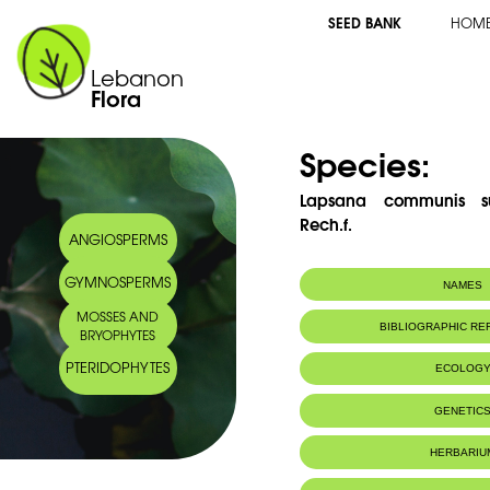
SEED BANK
HOM
Lebanon
Flora
Species:
Lapsana communis su
Rech.f.
ANGIOSPERMS
GYMNOSPERMS
NAMES
MOSSES AND
Arabic name:
خفج شائع
BIBLIOGRAPHIC R
BRYOPHYTES
PTERIDOPHYTES
ECOLOG
Habitat :
Régions moyen
GENETIC
boisés ou bui
HERBARIU