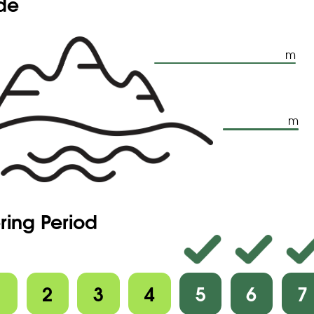
ude
tion, à lobes oblongs, aigus, glabres.
bleu-foncé ou clair, généralement à centre blanc, 5-6 mm. de
 dépassant le calice.
 (2 -)3-4 mm. de long, égalant le calice ou un peu plus
4 mm. de large, orbiculaire, à sommet arrondi, entier ou très
m
t échancré; glabre.
3 mm. de long.
m
ring Period
1
2
3
4
5
6
7