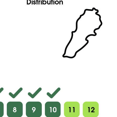
Distribution
8
9
10
11
12