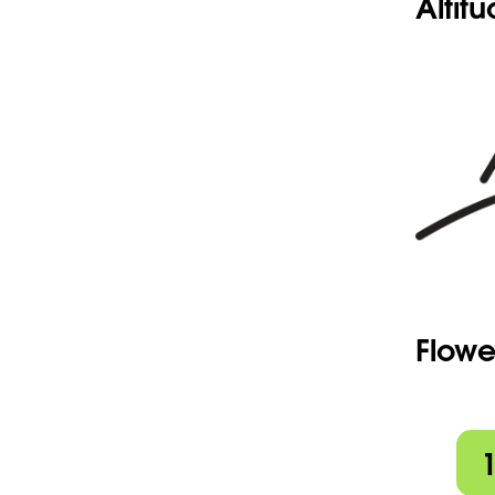
Altit
fructifica
-Corolle 
diamètre,
-Capsule
longue,3-
légèremen
-Style l -
Flowe