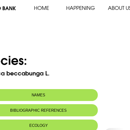
D BANK
HOME
HAPPENING
ABOUT U
cies:
ca beccabunga L.
NAMES
BIBLIOGRAPHIC REFERENCES
ECOLOGY