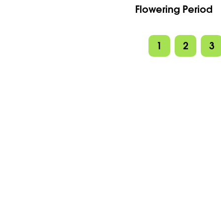
Flowering Period
1
2
3