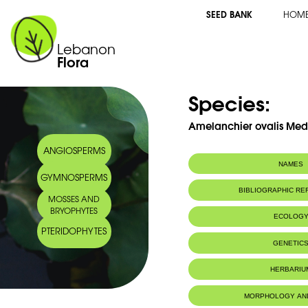
SEED BANK
HOM
Lebanon
Flora
Species:
Amelanchier ovalis Med
ANGIOSPERMS
NAMES
GYMNOSPERMS
Common name:
Amélanchier à fe
BIBLIOGRAPHIC R
MOSSES AND
rochers
BRYOPHYTES
Service-berry, a
ECOLOG
mespilus.
PTERIDOPHYTES
Arabic name:
 بيضية، زعروريّة
Habitat :
Lieux boisés, f
GENETIC
Chromosome Number:
2n = 34chr
HERBARIU
Geneva Herbaria Catalogue
MORPHOLOGY AN