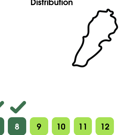
Distribution
8
9
10
11
12