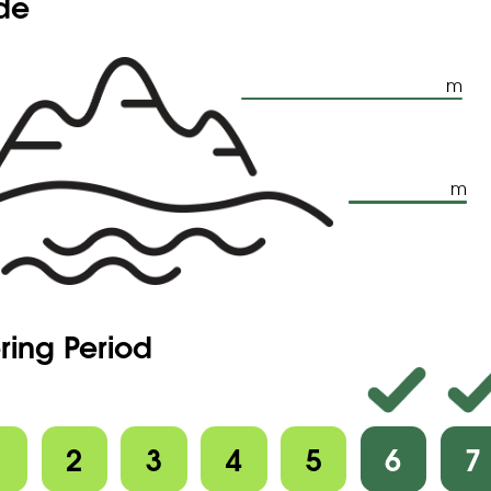
ude
m
m
ring Period
1
2
3
4
5
6
7