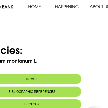
D BANK
HOME
HAPPENING
ABOUT U
cies:
ium montanum L.
NAMES
BIBLIOGRAPHIC REFERENCES
ECOLOGY