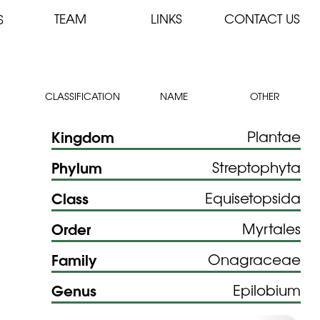
TEAM
LINKS
CONTACT US
S
CLASSIFICATION
NAME
OTHER
Kingdom
Plantae
Phylum
Streptophyta
Class
Equisetopsida
Order
Myrtales
Family
Onagraceae
Genus
Epilobium