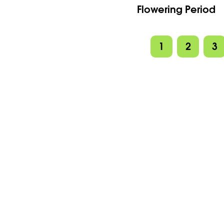
Flowering Period
1
2
3