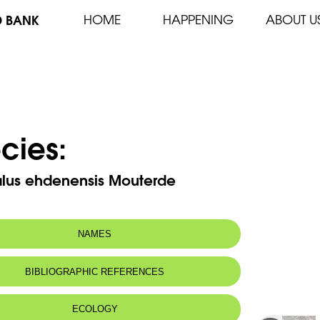
D BANK
HOME
HAPPENING
ABOUT U
cies:
alus ehdenensis Mouterde
NAMES
n name:
Astragale d'Ehden
BIBLIOGRAPHIC REFERENCES
 name:
أَسْطراغالس أهدن
ECOLOGY