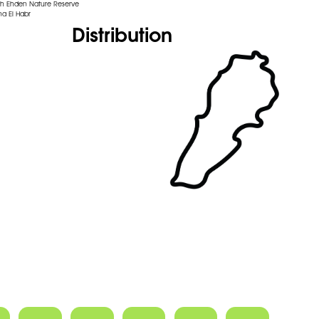
sh Ehden Nature Reserve
na El Habr
Distribution