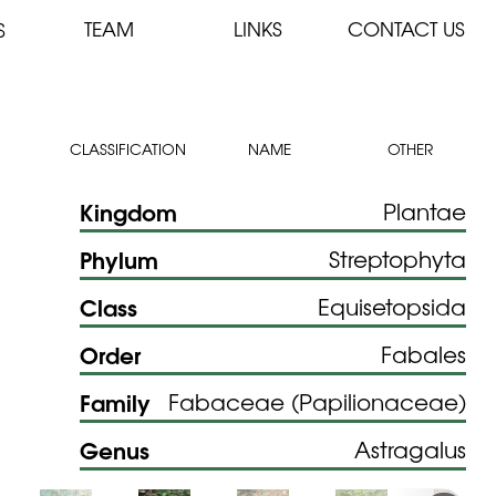
TEAM
LINKS
CONTACT US
S
CLASSIFICATION
NAME
OTHER
Kingdom
Plantae
Phylum
Streptophyta
Class
Equisetopsida
Order
Fabales
Family
Fabaceae (Papilionaceae)
Genus
Astragalus