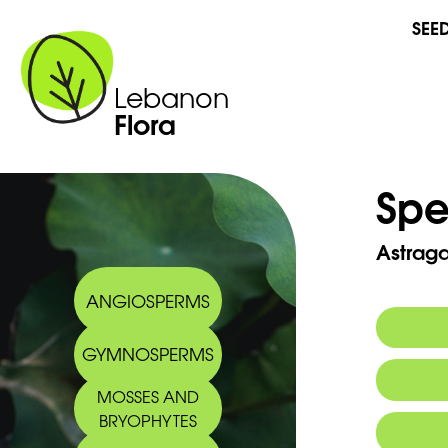
SEE
Lebanon
Flora
Spe
Astrag
ANGIOSPERMS
GYMNOSPERMS
Commo
MOSSES AND
Arabic
BRYOPHYTES
2013