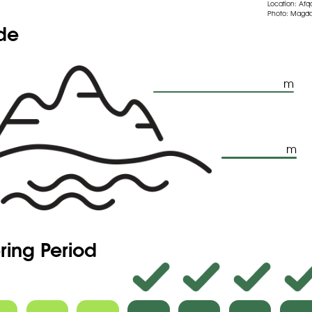
Location: Afq
Photo: Magda
ude
m
m
ring Period