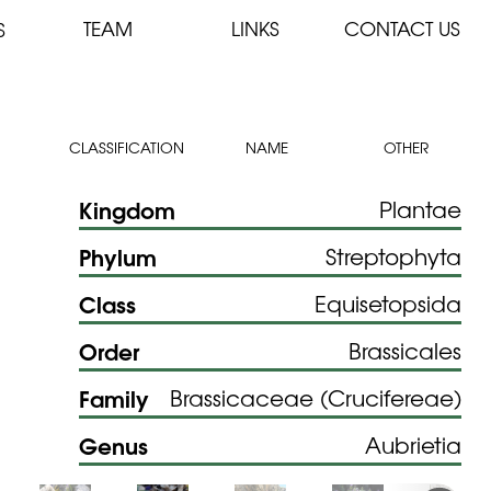
TEAM
LINKS
CONTACT US
S
CLASSIFICATION
NAME
OTHER
Kingdom
Plantae
Phylum
Streptophyta
Class
Equisetopsida
Order
Brassicales
Family
Brassicaceae (Crucifereae)
Genus
Aubrietia