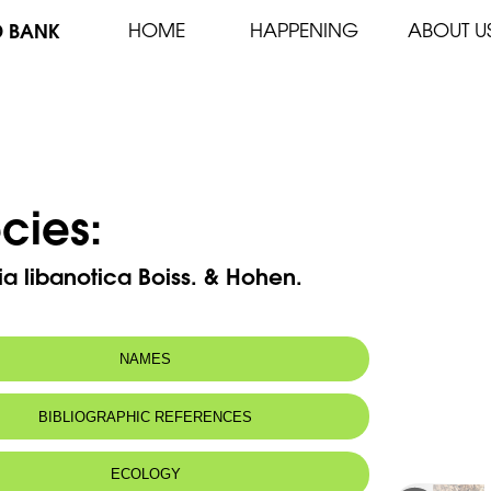
D BANK
HOME
HAPPENING
ABOUT U
cies:
ia libanotica Boiss. & Hohen.
NAMES
BIBLIOGRAPHIC REFERENCES
ECOLOGY