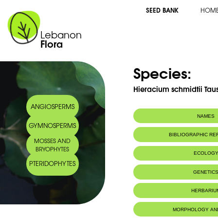
SEED BANK
HOM
Lebanon
Flora
Species:
Hieracium schmidtii Tau
ANGIOSPERMS
NAMES
GYMNOSPERMS
BIBLIOGRAPHIC R
MOSSES AND
BRYOPHYTES
ECOLOG
PTERIDOPHYTES
Habitat :
Terrains roch
GENETIC
HERBARIU
MORPHOLOGY AN