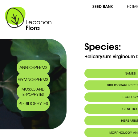
SEED BANK
HOM
Lebanon
Flora
Species:
Helichrysum virgineum 
ANGIOSPERMS
NAMES
GYMNOSPERMS
Arabic name:
BIBLIOGRAPHIC R
MOSSES AND
BRYOPHYTES
ECOLOG
PTERIDOPHYTES
Endemic to:
Lebanon
GENETIC
Habitat :
Chasmophyte
et subalpin, e
HERBARIU
Liban Nord
MORPHOLOGY AN