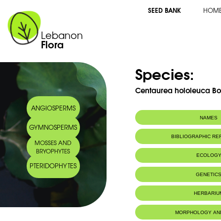
SEED BANK
HOM
Lebanon
Flora
Species:
Centaurea hololeuca Boi
ANGIOSPERMS
NAMES
GYMNOSPERMS
BIBLIOGRAPHIC R
MOSSES AND
BRYOPHYTES
ECOLOG
PTERIDOPHYTES
Habitat :
Liban et Anti-
GENETIC
HERBARIU
MORPHOLOGY AN