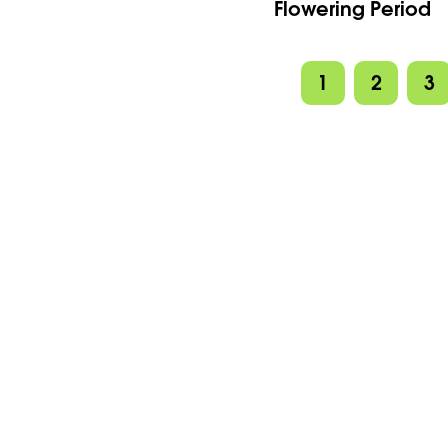
Flowering Period
1
2
3