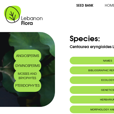
SEED BANK
HOM
Lebanon
Flora
Species:
Centaurea eryngioides 
ANGIOSPERMS
NAMES
GYMNOSPERMS
BIBLIOGRAPHIC R
MOSSES AND
BRYOPHYTES
ECOLOG
PTERIDOPHYTES
Habitat :
Fissures de ro
GENETIC
en région mo
HERBARIU
MORPHOLOGY AN