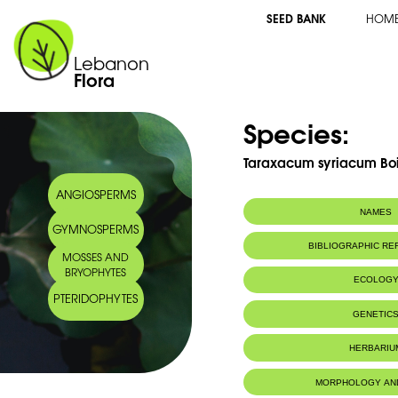
SEED BANK
HOM
Lebanon
Flora
Species:
Taraxacum syriacum Boi
ANGIOSPERMS
NAMES
GYMNOSPERMS
Arabic name:
طرخشقون سوري
BIBLIOGRAPHIC R
MOSSES AND
BRYOPHYTES
ECOLOG
PTERIDOPHYTES
Habitat :
Lieux secs, pe
GENETIC
montagne.
HERBARIU
MORPHOLOGY AN