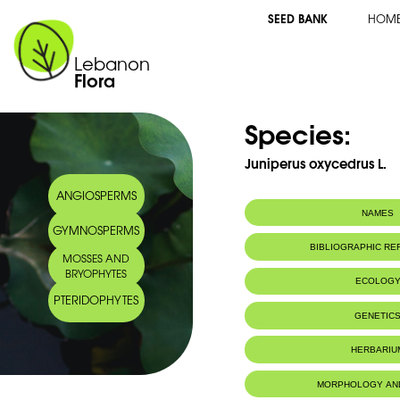
SEED BANK
HOM
Lebanon
Flora
Species:
Juniperus oxycedrus L.
ANGIOSPERMS
NAMES
GYMNOSPERMS
Common name:
Prickly juniper
BIBLIOGRAPHIC R
MOSSES AND
Genévrier oxyc
BRYOPHYTES
Arabic name:
عرعر كادي
ECOLOG
PTERIDOPHYTES
Habitat :
Un arbuste c
GENETIC
garrigues, les
la forêt monta
Chromosome Number:
2n = 22chr
HERBARIU
humides.
IUCN threat status:
LC
Geneva Herbaria Catalogue
MORPHOLOGY AN