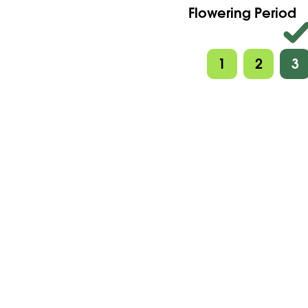
Flowering Period
1
2
3