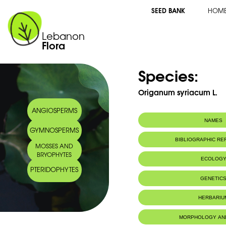
SEED BANK
HOM
Lebanon
Flora
Species:
Origanum syriacum L.
ANGIOSPERMS
NAMES
GYMNOSPERMS
Arabic name:
زعتر سوري
BIBLIOGRAPHIC R
MOSSES AND
BRYOPHYTES
ECOLOG
PTERIDOPHYTES
Endemic to:
The east Medi
GENETIC
Habitat :
Tous terrains,
murs.ON ¢
HERBARIU
MORPHOLOGY AN