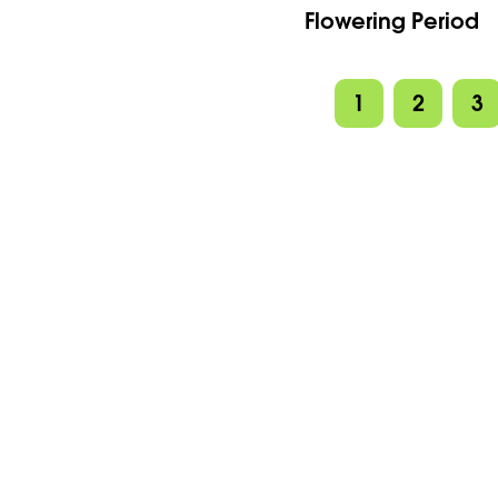
Flowering Period
1
2
3