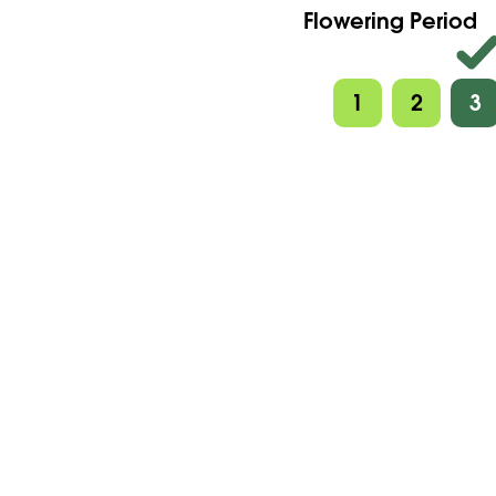
Flowering Period
1
2
3