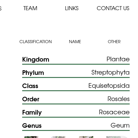
TEAM
LINKS
CONTACT US
S
CLASSIFICATION
NAME
OTHER
Kingdom
Plantae
Phylum
Streptophyta
Class
Equisetopsida
Order
Rosales
Family
Rosaceae
Genus
Geum