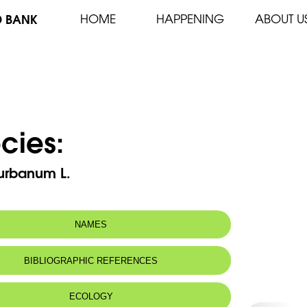
D BANK
HOME
HAPPENING
ABOUT U
cies:
rbanum L.
NAMES
n name:
Benoîte commune, Benoîte des villes,
BIBLIOGRAPHIC REFERENCES
Herbe de saint Benoît
 name:
زوفا عملاقة
ECOLOGY