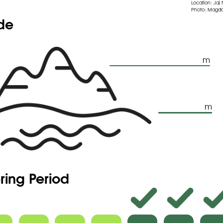
Location: Jaj
Photo: Magda
ude
m
m
ring Period