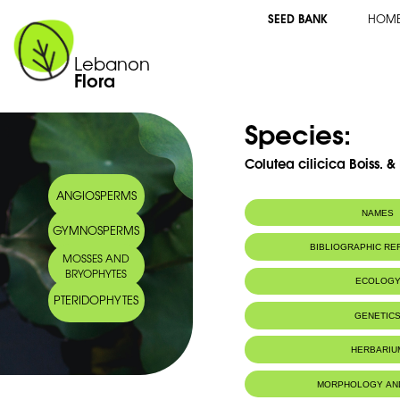
SEED BANK
HOM
Lebanon
Flora
Species:
Colutea cilicica Boiss. 
ANGIOSPERMS
NAMES
GYMNOSPERMS
BIBLIOGRAPHIC R
MOSSES AND
BRYOPHYTES
ECOLOG
PTERIDOPHYTES
Habitat :
Régions boisé
GENETIC
HERBARIU
MORPHOLOGY AN