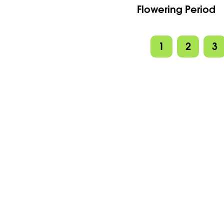
Flowering Period
1
2
3