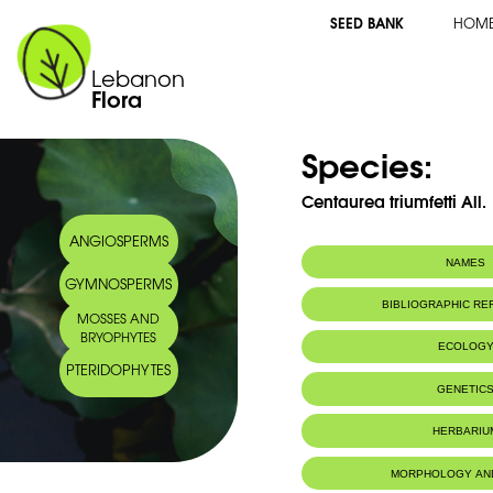
SEED BANK
HOM
Lebanon
Flora
Species:
Centaurea triumfetti All.
ANGIOSPERMS
NAMES
GYMNOSPERMS
Arabic name:
قنطريون ترينفتي
BIBLIOGRAPHIC R
MOSSES AND
BRYOPHYTES
ECOLOG
PTERIDOPHYTES
Habitat :
Terrains roch
GENETIC
HERBARIU
MORPHOLOGY AN