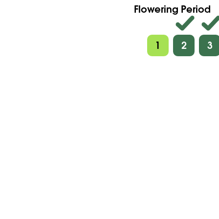
Flowering Period
1
2
3