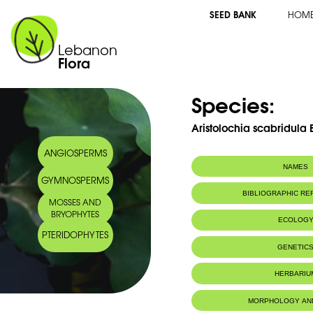
SEED BANK
HOM
Lebanon
Flora
Species:
Aristolochia scabridula B
ANGIOSPERMS
NAMES
GYMNOSPERMS
Arabic name:
زراوند أخيرش
BIBLIOGRAPHIC R
MOSSES AND
BRYOPHYTES
ECOLOG
PTERIDOPHYTES
Endemic to:
Lebanon and 
GENETIC
Habitat :
Collines roch
HERBARIU
MORPHOLOGY AN