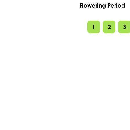
Flowering Period
1
2
3