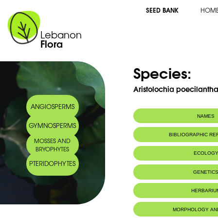
SEED BANK
HOM
Lebanon
Flora
Species:
Aristolochia poecilantha
ANGIOSPERMS
NAMES
GYMNOSPERMS
Arabic name:
‎زراوند مبقع الزهر
BIBLIOGRAPHIC R
MOSSES AND
BRYOPHYTES
ECOLOG
PTERIDOPHYTES
Endemic to:
Lebanon, Syri
GENETIC
HERBARIU
MORPHOLOGY AN