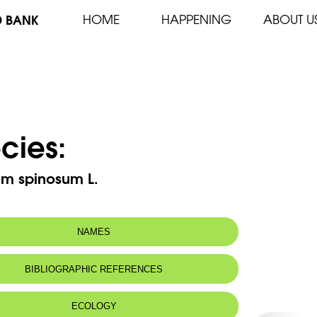
D BANK
HOME
HAPPENING
ABOUT U
cies:
um spinosum L.
NAMES
BIBLIOGRAPHIC REFERENCES
ECOLOGY