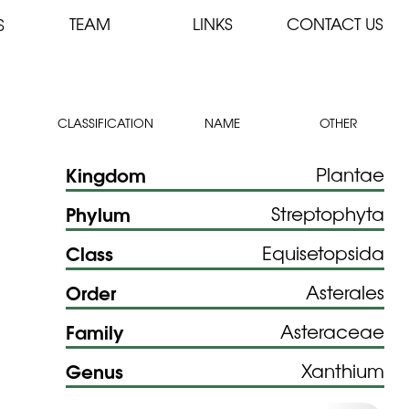
TEAM
LINKS
CONTACT US
S
CLASSIFICATION
NAME
OTHER
Kingdom
Plantae
Phylum
Streptophyta
Class
Equisetopsida
Order
Asterales
Family
Asteraceae
Genus
Xanthium