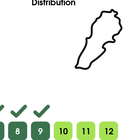
Distribution
8
9
10
11
12