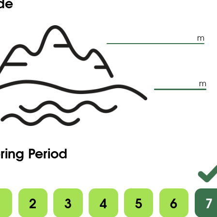
ude
m
m
ring Period
1
2
3
4
5
6
7