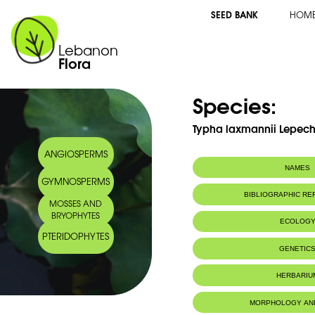
SEED BANK
HOM
Lebanon
Flora
Species:
Typha laxmannii Lepech
ANGIOSPERMS
NAMES
GYMNOSPERMS
BIBLIOGRAPHIC R
MOSSES AND
BRYOPHYTES
ECOLOG
PTERIDOPHYTES
GENETIC
HERBARIU
MORPHOLOGY AN