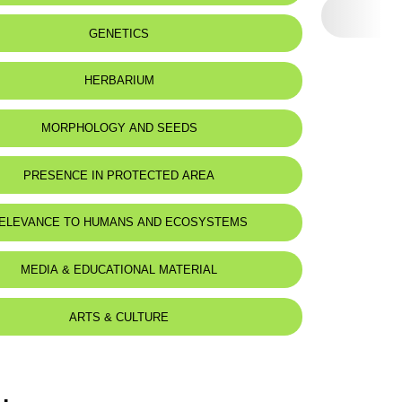
GENETICS
HERBARIUM
MORPHOLOGY AND SEEDS
 Description
PRESENCE IN PROTECTED AREA
rameux, peu épais.
ndrique, rameuse.
mmouneh Nature Reserve
 subopposées, brièvement engainantes, denticulées, à nervure
ELEVANCE TO HUMANS AND ECOSYSTEMS
aillante, très nombreuses et parfois très rapprochées.
 court, réfléchi après l'anthèse.
 mm.
MEDIA & EDUCATIONAL MATERIAL
ARTS & CULTURE