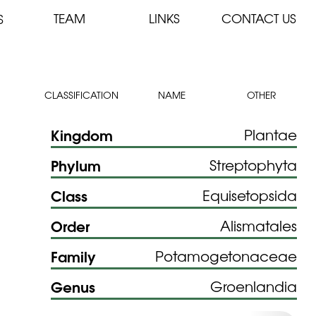
TEAM
LINKS
CONTACT US
S
CLASSIFICATION
NAME
OTHER
Kingdom
Plantae
Phylum
Streptophyta
Class
Equisetopsida
Order
Alismatales
Family
Potamogetonaceae
Genus
Groenlandia