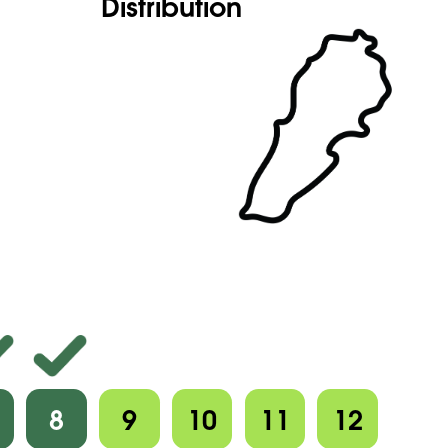
Distribution
8
9
10
11
12