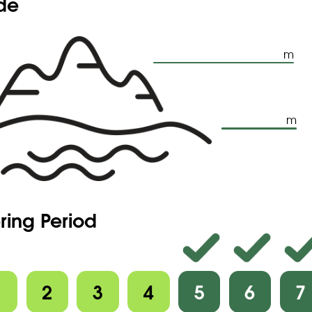
ude
m
m
ring Period
1
2
3
4
5
6
7