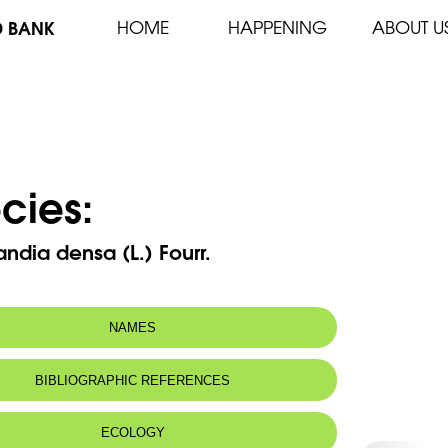
D BANK
HOME
HAPPENING
ABOUT U
cies:
ndia densa (L.) Fourr.
NAMES
m(s):
Potamogeton densus L.
BIBLIOGRAPHIC REFERENCES
ECOLOGY