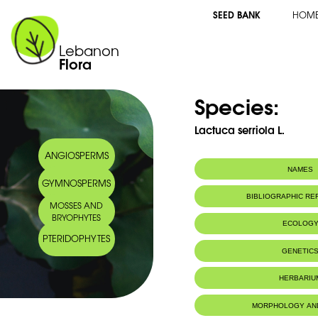
SEED BANK
HOM
Lebanon
Flora
Species:
Lactuca serriola L.
ANGIOSPERMS
NAMES
GYMNOSPERMS
BIBLIOGRAPHIC R
MOSSES AND
BRYOPHYTES
ECOLOG
PTERIDOPHYTES
Habitat :
Cultures, terr
GENETIC
HERBARIU
MORPHOLOGY AN