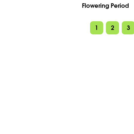
Flowering Period
1
2
3