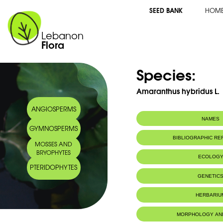
SEED BANK
HOM
Lebanon
Flora
Species:
Amaranthus hybridus L.
ANGIOSPERMS
NAMES
GYMNOSPERMS
Common name:
Amarante hybr
BIBLIOGRAPHIC R
MOSSES AND
Arabic name:
طيفة هجينة,رعاف
BRYOPHYTES
ECOLOG
PTERIDOPHYTES
GENETIC
HERBARIU
MORPHOLOGY AN