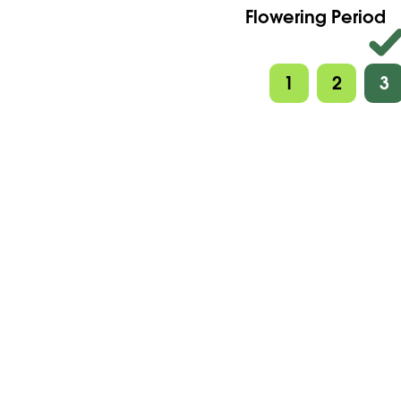
Flowering Period
1
2
3