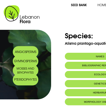
SEED BANK
HOM
Lebanon
Flora
Species:
Alisma plantago-aquati
ANGIOSPERMS
NAMES
GYMNOSPERMS
Common name:
Flûteau, planta
BIBLIOGRAPHIC R
MOSSES AND
Arabic name:
لمائي , أذن العنز
BRYOPHYTES
ECOLOG
PTERIDOPHYTES
GENETIC
HERBARIU
MORPHOLOGY AN