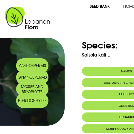
SEED BANK
HOM
Lebanon
Flora
Species:
Salsola kali L.
ANGIOSPERMS
NAMES
GYMNOSPERMS
BIBLIOGRAPHIC R
MOSSES AND
BRYOPHYTES
ECOLOG
PTERIDOPHYTES
Habitat :
Sables littora
GENETIC
fleuves.
HERBARIU
MORPHOLOGY AN