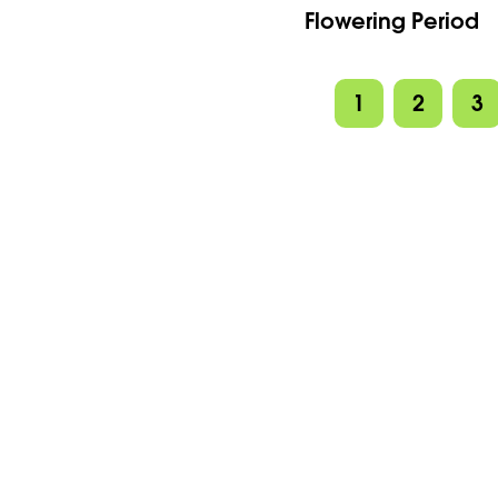
Flowering Period
1
2
3