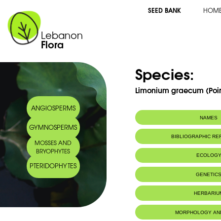
SEED BANK
HOM
Lebanon
Flora
Species:
Limonium graecum (Poir
ANGIOSPERMS
NAMES
GYMNOSPERMS
BIBLIOGRAPHIC R
MOSSES AND
BRYOPHYTES
ECOLOG
PTERIDOPHYTES
Endemic to:
The east Medi
GENETIC
Habitat :
Bords de la m
HERBARIU
MORPHOLOGY AN